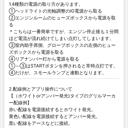
1.4種類の電源の取り方があります。
①ヘッドライトの光軸調整のIG電源から取る
②エンジンルームのヒューズボックスから電源を取
る
＊こちらは一番簡単ですが、エンジン停止後も１分間
ほど電流が流れ続けてしまい点灯してしまいます。
③室内助手席側、グローブボックスの左側のヒュー
ズボックスから電源を取る
④リアナンバー灯から電源を取る
①～③はSTARTボタンを押されると常時点灯です。
④だけが、スモールランプと連動となります。
2.配線例とアプリ操作について
【（ホワイトorアンバー発光)タイプのグリルマーカ
ー配線例】
赤い配線を電源接続するとホワイト発光。
黄色い配線を電源接続するとアンバー発光。
黒い配線をアースなどに接続。